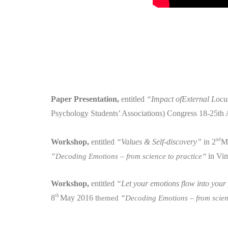
Paper Presentation
,
entitled
“Impact ofExternal Locu
Psychology Students’ Associations) Congress 18-25th A
nd
Workshop,
entitled
“Values & Self-discovery”
in 2
M
“
in Vim
Decoding Emotions – from science to practice”
Workshop,
entitled
“Let your emotions flow into your
th
8
May 2016 t
“
hemed
Decoding Emotions – from scien