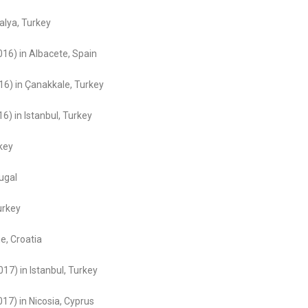
alya, Turkey
16) in Albacete, Spain
6) in Çanakkale, Turkey
6) in Istanbul, Turkey
key
ugal
urkey
, Croatia
7) in Istanbul, Turkey
7) in Nicosia, Cyprus