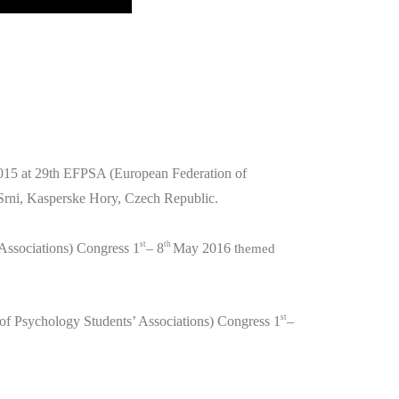
015 at 29th EFPSA (European Federation of
Srni, Kasperske Hory, Czech Republic.
st
th
Associations) Congress 1
– 8
May 2016 t
hemed
st
f Psychology Students’ Associations) Congress 1
–