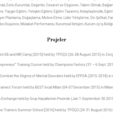
nda Zorlu Durumlar, Değerler, Cesaret ve Özgüven, Takım Olmak, Bağlanma
e, Yaygın Eğitim, Yetişkin Eğitimi, Eğitim Tasarımı, Kolaylaştırıcılık, Eğ
Kariyer Planlama, Doğaçlama, Motive Etme, Lider Yetiştirme, Öz-Şefkat, F
ı Düşünce, Mülakat Performansı, Kurumsal İletişim, Kurum-içi İş Birliği
Projeler
int EB and MR Camp [2015] held by TPÖÇG (26-28 August 2015) in Zon
epreneur” Training Course held by Champions Factory (31 – 6 Sept. 2015
 Combat the Stigma of Mental Disorders held by EFPSA (2015-2018) in m
rainers’ Forum held by BEST local Milan (04-07 December 2015) in Milan,
h Exchange held by Grup Hayallerinin Pesinde (Jan 1-September 30 2015
the Trainers Summer School [2016] held by TPÖÇG (24-31 August 2016) 