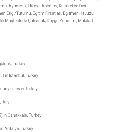
, Ayrımcılık, Hikaye Anlatımı, Kültürel ve Dini
itmen Etiği/Tutumu, Eğitim Fırsatları, Eğitmen Havuzu
arklı Müşterilerle Çalışmak, Duygu Yönetimi, Mülakat
.
guldak, Turkey
) in Istanbul, Turkey
any cities in Turkey
 Italy
) in Canakkale, Turkey
in Antalya, Turkey