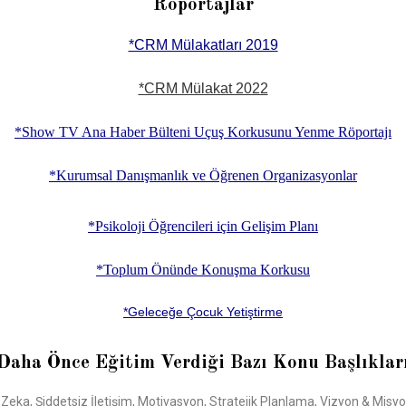
Röportajlar
*CRM Mülakatları 2019
*CRM Mülakat 2022
*Show TV Ana Haber Bülteni Uçuş Korkusunu Yenme Röportajı
*Kurumsal Danışmanlık ve Öğrenen Organizasyonlar
*Psikoloji Öğrencileri için Gelişim Planı
*Toplum Önünde Konuşma Korkusu
*Geleceğe Çocuk Yetiştirme
Daha Önce Eğitim Verdiği Bazı Konu Başlıklar
, Şiddetsiz İletişim, Motivasyon, Stratejik Planlama, Vizyon & Misyon, 