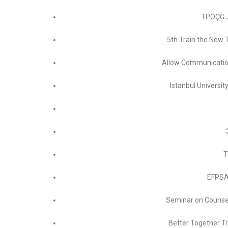
TPÖÇG 
5th Train the New 
Allow Communication 
Istanbul Universit
T
EFPSA 
Seminar on Counsel
Better Together T