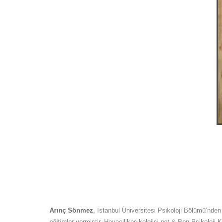
Arınç Sönmez
,
İstanbul Üniversitesi Psikoloji Bölümü’nd
eğitimler vermiştir. Havacilikpsikolojisi.net & Ben Psikoloj