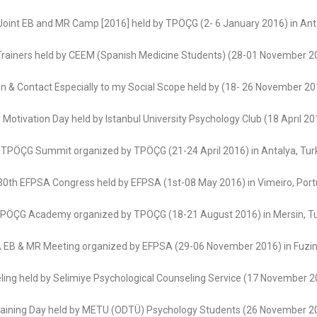
Joint EB and MR Camp [2016] held by TPÖÇG (2- 6 January 2016) in Ant
Trainers held by CEEM (Spanish Medicine Students) (28-01 November 20
& Contact Especially to my Social Scope held by (18- 26 November 201
y Motivation Day held by Istanbul University Psychology Club (18 Aprıl 201
TPÖÇG Summit organized by TPÖÇG (21-24 April 2016) in Antalya, Tur
30th EFPSA Congress held by EFPSA (1st-08 May 2016) in Vimeiro, Port
PÖÇG Academy organized by TPÖÇG (18-21 August 2016) in Mersin, T
EB & MR Meeting organized by EFPSA (29-06 November 2016) in Fuzine
ing held by Selimiye Psychological Counseling Service (17 November 201
raining Day held by METU (ODTÜ) Psychology Students (26 November 201