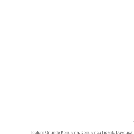
Toplum Önünde Konuşma, Dönüşmcü Liderik, Duygusal Zeka