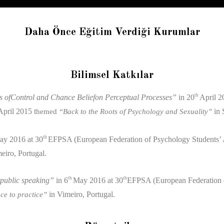
Daha Önce Eğitim Verdiği Kurumlar
Bilimsel Katkılar
th
s ofControl and Chance Beliefon Perceptual Processes”
in 20
April 2
pril 2015 t
in 
hemed
“Back to the Roots of Psychology and Sexuality”
th
ay 2016 at 30
EFPSA (European Federation of Psychology Students’ 
eiro, Portugal.
th
th
 public speaking”
in 6
May 2016 at 30
EFPSA (European Federation o
in Vimeiro, Portugal.
ce to practice”