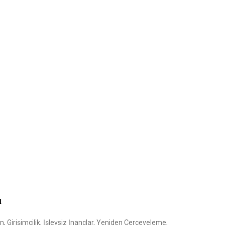
ı
Girişimcilik, İşlevsiz İnançlar, Yeniden Çerçeveleme,